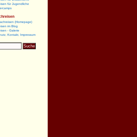
isen für Jugendliche
ercamps
chreisen
rachreisen (Homepage)
isen im Blog
isen - Galerie
hutz, Kontakt, Impressum