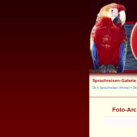
Sprachreisen-Galerie
Do it Sprachreisen (Home)
»
De
Foto-Arc