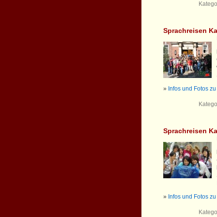
Katego
Sprachreisen K
»
Infos und Fotos z
Katego
Sprachreisen K
»
Infos und Fotos z
Katego