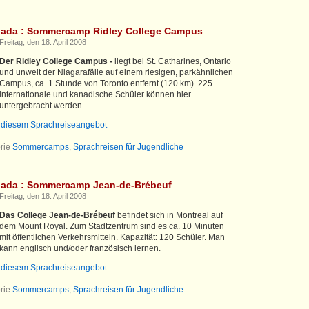
nada : Sommercamp Ridley College Campus
Freitag, den 18. April 2008
Der Ridley College Campus -
liegt bei St. Catharines, Ontario
und unweit der Niagarafälle auf einem riesigen, parkähnlichen
Campus, ca. 1 Stunde von Toronto entfernt (120 km). 225
internationale und kanadische Schüler können hier
untergebracht werden.
u diesem Sprachreiseangebot
rie
Sommercamps
,
Sprachreisen für Jugendliche
nada : Sommercamp Jean-de-Brébeuf
Freitag, den 18. April 2008
Das College Jean-de-Brébeuf
befindet sich in Montreal auf
dem Mount Royal. Zum Stadtzentrum sind es ca. 10 Minuten
mit öffentlichen Verkehrsmitteln. Kapazität: 120 Schüler. Man
kann englisch und/oder französisch lernen.
u diesem Sprachreiseangebot
rie
Sommercamps
,
Sprachreisen für Jugendliche