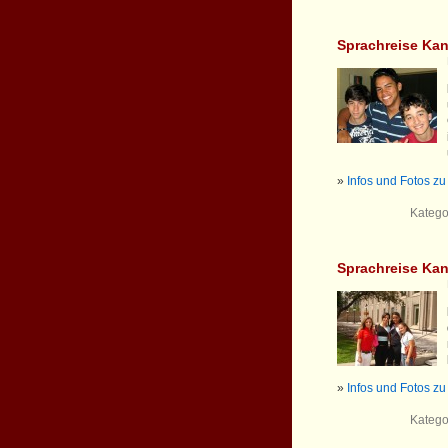
Sprachreise Ka
»
Infos und Fotos z
Katego
Sprachreise Ka
»
Infos und Fotos z
Katego