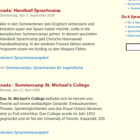
Sprachre
Somm
anada: Handball Sprachcamp
Donnerstag, den 3. September 2009
Do it Spra
Do it Sp
Wer in den Sommerferien sein Englisch verbessern und
Sprachre
trotzdem super viel Spass haben möchte, sollte in die
Sprachre
kanadischen Sommercamps gehen. In diesem speziellen
Datensc
Handball Sprachcamp gibt Chrischa Hannawald
Handballtraining. In der weiteren Freizeit stehen weitere
Programm sowie ein Ausflug zu den Niagara Fällen.
u diesem Sprachreiseangebot
rie
Sommercamps
,
Sprachreisen für Jugendliche
nada : Sommercamp St. Michael’s College
Montag, den 21. April 2008
Das St. Michael’s College
befindet sich im Herzen von
Toronto auf einem weitläufigen Gelände. Einkaufszentren,
Theater, Sportmöglichkeiten und das Royal Ontario Museum
sind zu Fuß erreichbar. Das College wurde im Jahr 1852
gegründet und ist Teil der University of Toronto. Kapazität: 200
u diesem Sprachreiseangebot