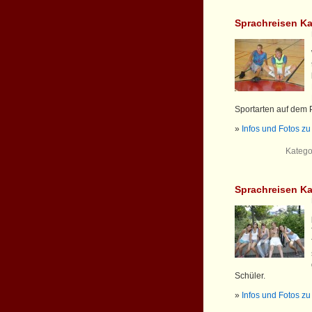
Sprachreisen K
Sportarten auf dem 
»
Infos und Fotos z
Katego
Sprachreisen Ka
Schüler.
»
Infos und Fotos z