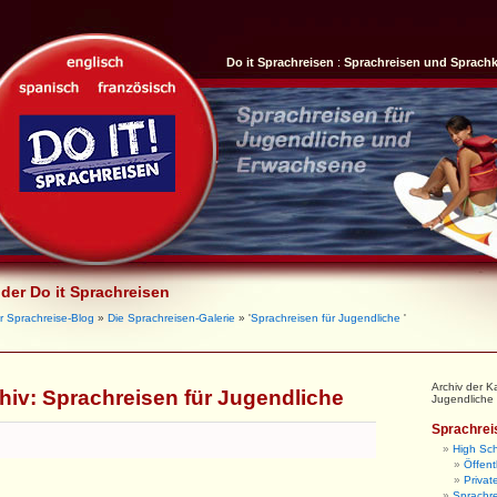
Do it Sprachreisen
:
Sprachreisen und Sprach
 der Do it Sprachreisen
r Sprachreise-Blog
»
Die Sprachreisen-Galerie
» '
Sprachreisen für Jugendliche
'
Archiv der K
hiv:
Sprachreisen für Jugendliche
Jugendliche
Sprachrei
High Sch
Öffent
Priva
Sprachr