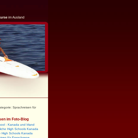
kurse
im Ausland
ategorie: Sprachreisen für
sen im Foto-Blog
ool : Kanada und Irland
liche High Schools Kanada
te High Schools Kanada
eisen für Erwachsene