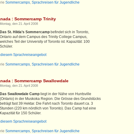
rie
Sommercamps
,
Sprachreisen für Jugendliche
anada : Sommercamp Trinity
Montag, den 21. April 2008
Das St. Hilda’s Sommercamp
befindet sich in Toronto,
Ontario auf dem Campus des Trinity College Campus,
welches Teil der University of Toronto ist. Kapazität: 100
Schüler.
u diesem Sprachreiseangebot
rie
Sommercamps
,
Sprachreisen für Jugendliche
anada : Sommercamp Swallowdale
Montag, den 21. April 2008
Das Swallowdale Camp
liegt in der Nähe von Huntsville
(Ontario) in der Muskoka Region. Die Grösse des Grundstücks
beträgt fast 39 Hektar. Die Fahrt nach Toronto dauert ca. 3
Stunden (220 km nördlich von Toronto). Das Camp hat eine
Kapazität für 150 Schüler.
u diesem Sprachreiseangebot
rie
Sommercamps
,
Sprachreisen für Jugendliche