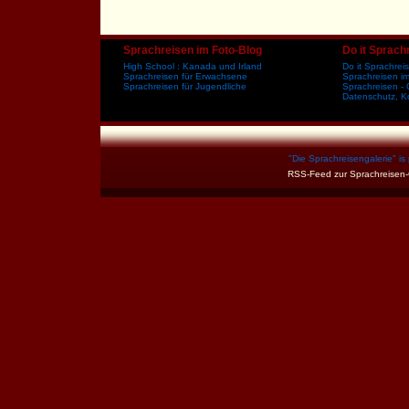
Sprachreisen im Foto-Blog
Do it Sprach
High School : Kanada und Irland
Do it Sprachre
Sprachreisen für Erwachsene
Sprachreisen i
Sprachreisen für Jugendliche
Sprachreisen - 
Datenschutz, K
"
Die Sprachreisengalerie
" i
RSS-Feed zur Sprachreisen-