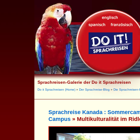
Sprachreisen-Galerie der Do it Sprachreisen
Do it Sprachreisen (Home)
»
Der Sprachreise-Blog
»
Die Sprachreisen-
Sprachreise Kanada : Sommercam
Campus
» Multikulturalität im Rid