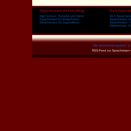
Sprachreisen im Foto-Blog
Do it Sprach
High School : Kanada und Irland
Do it Sprachre
Sprachreisen für Erwachsene
Sprachreisen i
Sprachreisen für Jugendliche
Sprachreisen - 
Datenschutz, K
"
Die Sprachreisengalerie
" i
RSS-Feed zur Sprachreisen-